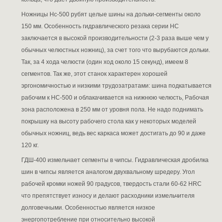
Ножницы Нс-500 рубят целые шины на дольки-сегменты около
150 мм. Особенность гидравлического резака серии НС
заключается в высокой производительности (2-3 раза выше чем у
обычных челюстных ножниц), за счет того что вырубаются дольки.
Так, за 4 хода челюсти (один ход около 15 секунд), имеем 8
сегментов. Так же, этот станок характерен хорошей
эргономичностью и низкими трудозатратами: шина подкатывается
рабочим к НС-500 и облакачивается на нижнюю челюсть, Рабочая
зона расположена в 250 мм от уровня пола. Не надо поднимать
покрышку на высоту рабочего стола как у некоторых моделей
обычных ножниц, ведь вес каркаса может достигать до 90 и даже
120 кг.
ГДШ-400 измельчает сегменты в чипсы. Гидравлическая дробилка
шин в чипсы является аналогом двухвальному шредеру. Угол
рабочей кромки ножей 90 градусов, твердость стали 60-62 HRC
что препятствует износу и делают расходники измельчителя
долговечными. Особенностью является низкое
энергопотребление при относительно высокой