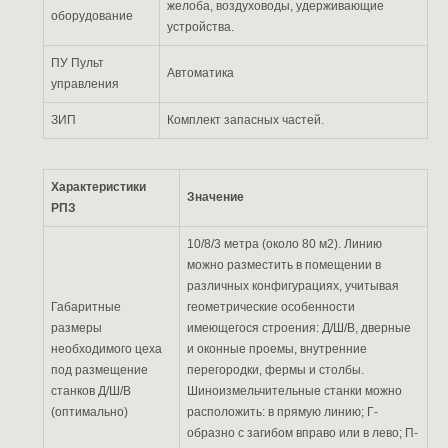
желоба, воздуховоды, удерживающие
оборудование
устройства.
ПУ Пульт
Автоматика
управления
ЗИП
Комплект запасных частей.
Характеристики
Значение
РПЗ
10/8/3 метра (около 80 м2). Линию
можно разместить в помещении в
различных конфигурациях, учитывая
Габаритные
геометрические особенности
размеры
имеющегося строения: Д/Ш/В, дверные
необходимого цеха
и оконные проемы, внутренние
под размещение
перегородки, фермы и столбы.
станков Д/Ш/В
Шиноизмельчительные станки можно
(оптимально)
расположить: в прямую линию; Г-
образно с загибом вправо или в лево; П-