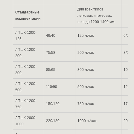
Для всех типов
Стандартные
легковых и грузовых
комплектации
шин до 1200-1400 мм.
ЛПШК-1200-
49/40
125 кг/час
6/6/3
125
ЛПШК-1200-
75/58
200 кг/час
8/6/3 
200
ЛПШК-1200-
85/65
300 кг/час
10/8/3
300
ЛПШК-1200-
110/90
500 кг/час
12/8/3
500
ЛПШК-1200-
150/120
750 кг/час
17/8/3
750
ЛПШК-2000-
220/180
1000 кг/час.
20/8/3
1000