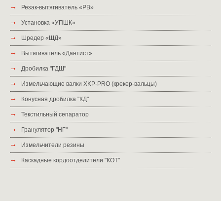
Резак-вытягиватель «РВ»
Установка «УПШК»
Шредер «ШД»
Вытягиватель «Дантист»
Дробилка "ГДШ"
Измельчающие валки XKP-PRO (крекер-вальцы)
Конусная дробилка "КД"
Текстильный сепаратор
Гранулятор "НГ"
Измельчители резины
Каскадные кордоотделители "КОТ"