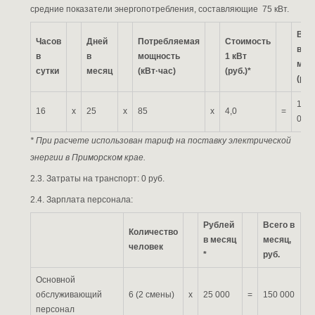
средние показатели энергопотребления, составляющие 75 кВт.
Все
Часов
Дней
Потребляемая
Стоимость
в
в
в
мощность
1 кВт
мес
сутки
месяц
(кВт·час)
(руб.)*
(руб
136
16
х
25
х
85
х
4,0
=
000
* При расчете использован тариф на поставку электрической
энергии в Приморском крае.
2.3. Затраты на транспорт: 0 руб.
2.4. Зарплата персонала:
Рублей
Всего в
Количество
в месяц
месяц,
человек
*
руб.
Основной
обслуживающий
6 (2 смены)
х
25 000
=
150 000
персонал