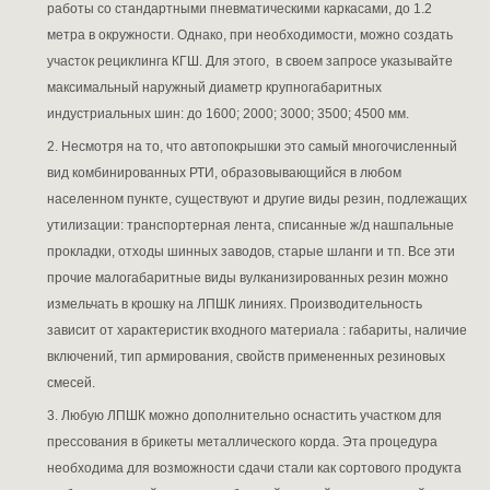
работы со стандартными пневматическими каркасами, до 1.2
метра в окружности. Однако, при необходимости, можно создать
участок рециклинга КГШ. Для этого, в своем запросе указывайте
максимальный наружный диаметр крупногабаритных
индустриальных шин: до 1600; 2000; 3000; 3500; 4500 мм.
2. Несмотря на то, что автопокрышки это самый многочисленный
вид комбинированных РТИ, образовывающийся в любом
населенном пункте, существуют и другие виды резин, подлежащих
утилизации: транспортерная лента, списанные ж/д нашпальные
прокладки, отходы шинных заводов, старые шланги и тп. Все эти
прочие малогабаритные виды вулканизированных резин можно
измельчать в крошку на ЛПШК линиях. Производительность
зависит от характеристик входного материала : габариты, наличие
включений, тип армирования, свойств примененных резиновых
смесей.
3. Любую ЛПШК можно дополнительно оснастить участком для
прессования в брикеты металлического корда. Эта процедура
необходима для возможности сдачи стали как сортового продукта