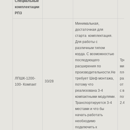
Специальные
комплектации
РПЗ
Минимальная,
достаточная для
старта комплектация.
Для работы с
различным типом
корда. С возможностью
последующего
Требу
расширения по
мини
производительности.Не
площа
ЛПШК-1200-
требует Шеф монтажа,
разм
33/28
100- Компакт
потому что
от 25-
реализована 3-4
с выс
компактными модулями.
потол
Транспортируется 3-4
2.4-3 
местами и что бы
начать работать
необходимо
подключить к