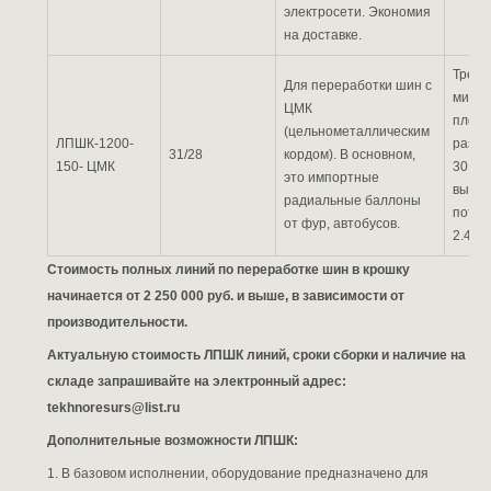
электросети. Экономия
на доставке.
Требу
Для переработки шин с
мини
ЦМК
площа
(цельнометаллическим
ЛПШК-1200-
разм
31/28
кордом). В основном,
150- ЦМК
30 м2.
это импортные
высот
радиальные баллоны
потол
от фур, автобусов.
2.4-2.
Стоимость полных линий по переработке шин в крошку
начинается от 2 250 000 руб. и выше, в зависимости от
производительности.
Актуальную стоимость ЛПШК линий, сроки сборки и наличие на
складе запрашивайте на электронный адрес:
tekhnoresurs
@
list
.
ru
Дополнительные возможности ЛПШК:
1. В базовом исполнении, оборудование предназначено для