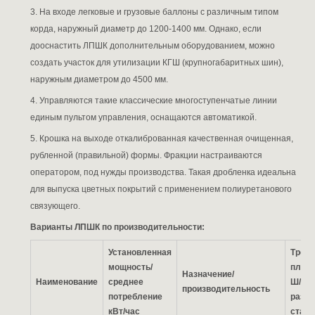
3. На входе легковые и грузовые баллоны с различным типом
корда, наружный диаметр до 1200-1400 мм. Однако, если
дооснастить ЛПШК дополнительным оборудованием, можно
создать участок для утилизации КГШ (крупногабаритных шин),
наружным диаметром до 4500 мм.
4. Управляются такие классические многоступенчатые линии
единым пультом управления, оснащаются автоматикой.
5. Крошка на выходе откалиброванная качественная очищенная,
рубленной (правильной) формы. Фракции настраиваются
оператором, под нужды производства. Такая дробленка идеальна
для выпуска цветных покрытий с применением полиуретанового
связующего.
Варианты ЛПШК по производительности:
Установленная
Треб
мощность/
площа
Назначение/
Наименование
среднее
Ш/В) 
производительность
потребление
разм
кВт/час
станк