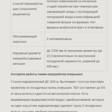
полного измельчения за несколько
Способ переработки
стадий обработки при температуре
шин (технология
окружающей среды с последующей
рециклинга)
сепарацией корда и классификацией
товарной крошки на фракции. Нет
вредных выбросов в грунт и атмосферу.
Обслуживающий
3 человека/смена
персонал
До 1200 мм по внешнему диаметру (до
Наружный диаметр
22.5 включительно по внутренней
перерабатываемых
посадочной окружности, шириной до
автошин
400 мм.)
Алгоритм работы линии переработки покрышек:
Станок гидравлический ДС-500-м. Вытягивает толстую бортовую
проволоку из посадочных колец покрышек. ТБП составляет до 5%
от веса колеса и сдается на металлолом платно. Есть
модификации выдергивателей корда с двойным крюком, которые
за один ход штока гидроцилиндра удаляют сразу 2 посадочных
кольца, что дает двойную производительность.