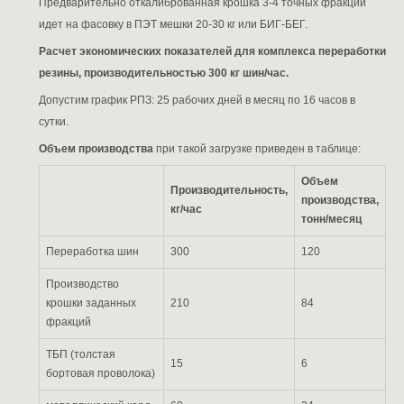
Предварительно откалиброванная крошка 3-4 точных фракций
идет на фасовку в ПЭТ мешки 20-30 кг или БИГ-БЕГ.
Расчет экономических показателей для комплекса переработки
резины, производительностью 300 кг шин/час.
Допустим график РПЗ: 25 рабочих дней в месяц по 16 часов в
сутки.
Объем производства
при такой загрузке приведен в таблице:
Объем
Производительность,
производства,
кг/час
тонн/месяц
Переработка шин
300
120
Производство
крошки заданных
210
84
фракций
ТБП (толстая
15
6
бортовая проволока)