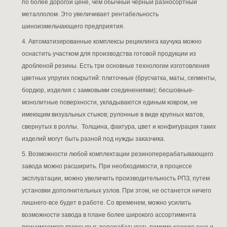
по более дорогой цене, чем обычный черный разносортный
металлолом. Это увеличивает рентабельность
шиноизмельчающего предприятия.
4. Автоматизированные комплексы рециклинга каучука можно
оснастить участком для производства готовой продукции из
дробленой резины. Есть три основные технологии изготовления
цветных упругих покрытий: плиточные (брусчатка, маты, сегменты,
бордюр, изделия с замковыми соединениями); бесшовные-
монолитные поверхности, укладываются единым ковром, не
имеющим визуальных стыков; рулонные в виде крупных матов,
свернутых в роллы. Толщина, фактура, цвет и конфигурация таких
изделий могут быть разной под нужды заказчика.
5. Возможности любой комплектации резиноперерабатывающего
завода можно расширить. При необходимости, в процессе
эксплуатации, можно увеличить производительность РПЗ, путем
установки дополнительных узлов. При этом, не останется ничего
лишнего-все будет в работе. Со временем, можно усилить
возможности завода в плане более широкого ассортимента
принимаемого вторсырья: перерабатывать помимо каучука еще и