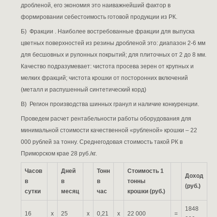
дробленой, его экономия это наиважнейший фактор в
формировании себестоимость готовой продукции из РК.
Б)
Фракции
. Наиболее востребованные фракции для выпуска
цветных поверхностей из резины дробленой это: диапазон 2-6 мм
для бесшовных и рулонных покрытий; для плиточных от 2 до 8 мм.
Качество
подразумевает: чистота просева зерен от крупных и
мелких фракций; чистота крошки от посторонних включений
(металл и распушенный синтетический корд)
В)
Регион
производства шинных гранул и наличие конкуренции.
Проведем расчет рентабельности работы оборудования для
минимальной стоимости качественной «рубленой» крошки – 22
000 рублей за тонну. Среднегодовая стоимость такой РК в
Приморском крае 28 руб./кг.
Часов
Дней
Тонн
Стоимость 1
Доход
в
в
в
тонны
(руб.)
сутки
месяц
час
крошки (руб.)
1848
16
х
25
х
0,21
х
22 000
=