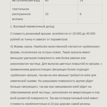
металлический корд
60
24
текстильное
распушенное
15
6
волокно
1. Валовый ежемесячный доход:
Стоимость резиновой крошки колеблется от 18 000 до 40 000
рублей за тонну и зависит от параметров:
А)
Формы зерна.
Наиболее качественной считается «рубленная»
форма, полученная на острых ножах. Такая гранула имеет
меньшую удельную поверхность чем более рваная или
шероховатая частица. Для выпуска цветных покрытий из крошки, с
применением дорогостоящих связующих более подходит
«рубленая» крошка, так как на нее меньше требуется клея для
химической сшивки. На шершавую поверхность крупки уйдет
больше связующего, так как при смешивании клей уйдет на
обволакивание всей частицы, заполнение ее микротрещин и пор
всей развитой поверхности. Так как полиуретановый клей имеет
стоимость приблизительно в 10 раз дороже самой резины