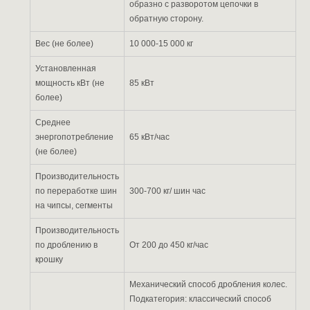
образно с разворотом цепочки в
обратную сторону.
Вес (не более)
10 000-15 000 кг
Установленная
мощность кВт (не
85 кВт
более)
Среднее
энергопотребление
65 кВт/час
(не более)
Производительность
по переработке шин
300-700 кг/ шин час
на чипсы, сегменты
Производительность
по дроблению в
От 200 до 450 кг/час
крошку
Механический способ дробления колес.
Подкатегория: классический способ