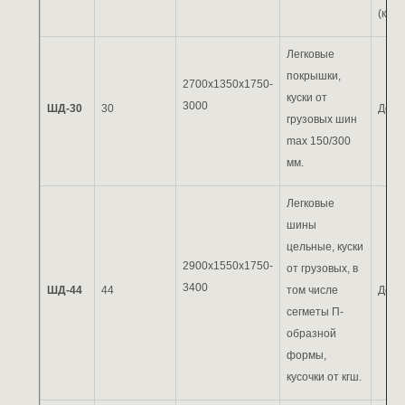
(кг / 
Легковые
покрышки,
2700х1350х1750-
куски от
3000
ШД-30
30
До 8
грузовых шин
max 150/300
мм.
Легковые
шины
цельные, куски
2900х1550х1750-
от грузовых, в
3400
ШД-44
44
том числе
До 1
сегметы П-
образной
формы,
кусочки от кгш.