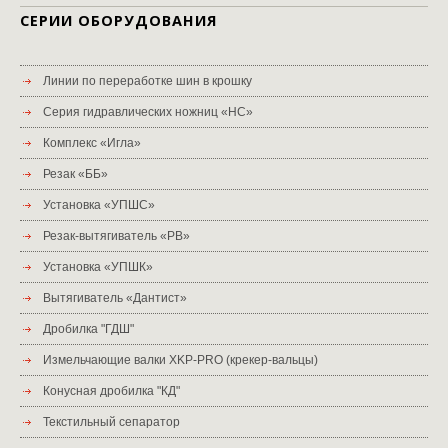
СЕРИИ ОБОРУДОВАНИЯ
Линии по переработке шин в крошку
Серия гидравлических ножниц «НС»
Комплекс «Игла»
Резак «ББ»
Установка «УПШС»
Резак-вытягиватель «РВ»
Установка «УПШК»
Вытягиватель «Дантист»
Дробилка "ГДШ"
Измельчающие валки XKP-PRO (крекер-вальцы)
Конусная дробилка "КД"
Текстильный сепаратор