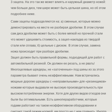
3 зацепа. На это так же может влиять и наружный диаметр ножей:
чем больше диск, тем шире может быть цельная шина, но об этом
подробнее ниже.
Сами зацепы подразделяются на: а) сменные, которые можно
демонстрировать на месте не разбирая дробилки. В этом случае
сам диск дробилки может быть с более мягкой но прочной стали
что может удешевить стоимость, а зацеп-накладка из твердой
стали или сплава; б) цельные с диском. В этом случае, замена
ножа происходит при разборе дробилки.
Зацеп должен быть правильной формы, подходящей для работ с
автомобильной резиной. Он должен ее резать, а не рвать!
Многоцелевые шредеры, не «заточенные» под шины из за этого
параметра бывают очень неэффективными. Нам встречались
мощные дорогие шредеры с «неправильными» для «резинщиков»
ножами которые выдавали не высокую производительность при
высоком потреблении энергии. Хотя для других видов отходов они
были бы оптимальными. Есть шинопераработчики, которые
годами работают на таком неэффективном оборудовании и
считают такой режим нормой, им просто не с чем сравнить. Иногда