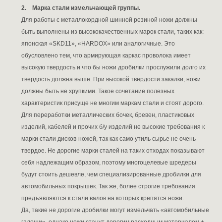
2. Марка стали измельчающей группы.
Для работы с металлокордной шинной резиной ножи должны
быть выполнены из высококачественных марок стали, таких как:
японская «SKD11», «HARDOX» или аналогичные. Это
обусловлено тем, что армирующая каркас проволока имеет
высокую твердость и что бы ножи дробилки прослужили долго их
твердость должна выше. При высокой твердости закалки, ножи
должны быть не хрупкими. Такое сочетание полезных
характеристик присуще не многим маркам стали и стоят дорого.
Для переработки металлических бочек, бревен, пластиковых
изделий, кабелей и прочих б/у изделий не высокие требования к
марки стали дисков-ножей, так как само утиль сырье не очень
твердое. Не дорогие марки сталей на таких отходах показывают
себя надлежащим образом, поэтому многоцелевые шредеры
будут стоить дешевле, чем специализированные дробилки для
автомобильных покрышек. Так же, более строгие требования
предъявляются к стали валов на которых крепятся ножи.
Да, такие не дорогие дробилки могут измельчать «автомобильные
галоши», однако ножи станут дорогим расходным материалом +