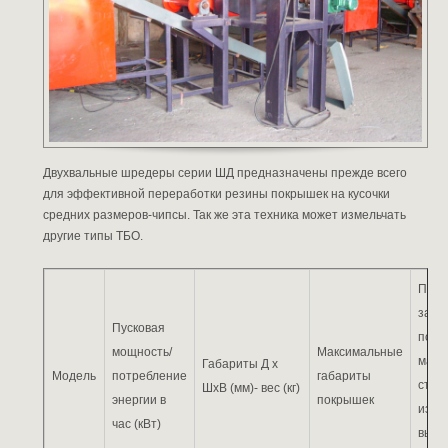
Двухвальные шредеры серии ШД предназначены прежде всего
для эффективной переработки резины покрышек на кусочки
средних размеров-чипсы. Так же эта техника может измельчать
другие типы ТБО.
Прои
зави
Пусковая
пода
мощность/
Максимальные
мате
Габариты Д х
Модель
потребление
габариты
степ
ШхВ (мм)- вес (кг)
энергии в
покрышек
изме
час (кВт)
выхо