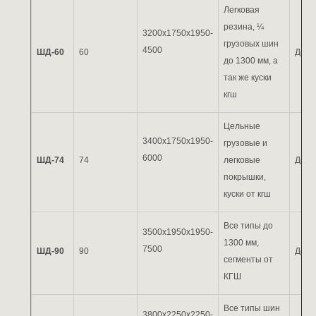
Легковая
резина, ¼
3200х1750х1950-
грузовых шин
4500
ШД-60
60
До 2
до 1300 мм, а
так же куски
кгш
Цельные
3400х1750х1950-
грузовые и
6000
ШД-74
74
легковые
До 2
покрышки,
куски от кгш
Все типы до
3500х1950х1950-
1300 мм,
7500
ШД-90
90
До 3
сегменты от
КГШ
Все типы шин
3800х2250х2250-