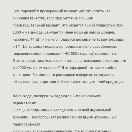
Есть хороший и проверенный вариант как сэкономить без
снижения качества, если требуется не слишком
производительный вариант. Это касается линий мощностью 300-
1000 кг на выходе. Закупается мене мощный легкий шредер,
например 44 кВт, и на него подаются цельные легковые покрышки
и 1/4; 1/6 грузовых покрышек, предварительно разрубленных
гидравлическими ножницами «НС-500» (ссылка) на сегменты.
В этом случае, цех может принимать на утилизацию автопокрышки
до 2000 мм, в том числе и КГШ от карьерной техники и любых
тракторов. Возможности расширили издержки на покупке и
обслуживании, сократили себестоимость выпускаемой продукции.
На выходе, материалы задаются 2-мя основными
параметрами:
- Толщина подвижных и неподвижных лезвий двухвальной
дробилки. Нож прорубает резину своими двумя кромками (90
градусов каждая).
- Наличие барабана-просеивателя. Это вспомогательный