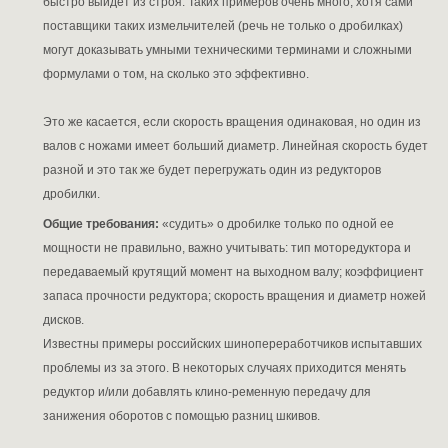
быстро выйдет из строя. Таких примеров очень много, хотя сами
поставщики таких измельчителей (речь не только о дробилках)
могут доказывать умными техническими терминами и сложными
формулами о том, на сколько это эффективно.
Это же касается, если скорость вращения одинаковая, но один из
валов с ножами имеет больший диаметр. Линейная скорость будет
разной и это так же будет перегружать один из редукторов
дробилки.
Общие требования:
«судить» о дробилке только по одной ее
мощности не правильно, важно учитывать: тип моторедуктора и
передаваемый крутящий момент на выходном валу; коэффициент
запаса прочности редуктора; скорость вращения и диаметр ножей
дисков.
Известны примеры российских шинопереработчиков испытавших
проблемы из за этого. В некоторых случаях приходится менять
редуктор и/или добавлять клино-ременную передачу для
занижения оборотов с помощью разниц шкивов.