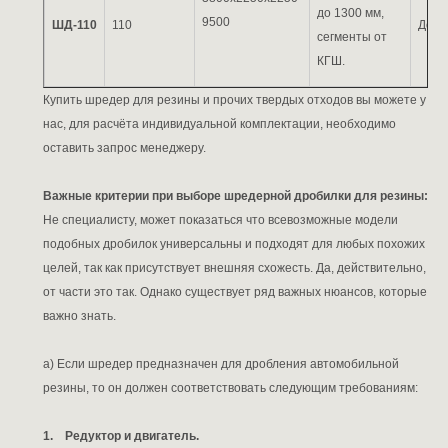
до 1300 мм,
9500
ШД-110
110
До 4
сегменты от
КГШ.
Купить шредер для резины и прочих твердых отходов вы можете у
нас, для расчёта индивидуальной комплектации, необходимо
оставить запрос менеджеру.
Важные критерии при выборе шредерной дробилки для резины:
Не специалисту, может показаться что всевозможные модели
подобных дробилок универсальны и подходят для любых похожих
целей, так как присутствует внешняя схожесть. Да, действительно,
от части это так. Однако существует ряд важных нюансов, которые
важно знать.
а) Если шредер предназначен для дробления автомобильной
резины, то он должен соответствовать следующим требованиям:
1. Редуктор и двигатель.