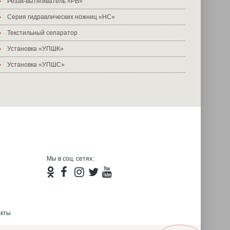
Резак-вытягиватель «РВ»
Серия гидравлических ножниц «НС»
Текстильный сепаратор
Установка «УПШК»
Установка «УПШС»
Мы в соц. сетях:
акты