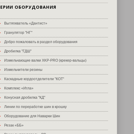
СЕРИИ ОБОРУДОВАНИЯ
Вытягиватель «Дантист»
Гранулятор "НГ"
Добро пожаловать в раздел оборудования
Дробилка "ГДШ"
Измельчающие валки XKP-PRO (крекер-вальцы)
Измельчители резины
Каскадные кордоотделители "КОТ"
Комплекс «Игла»
Конусная дробилка "КД"
Линии по переработке шин в крошку
Оборудование для Наварки Шин
Резак «ББ»