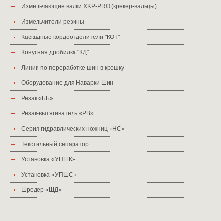
Измельчающие валки XKP-PRO (крекер-вальцы)
Измельчители резины
Каскадные кордоотделители "КОТ"
Конусная дробилка "КД"
Линии по переработке шин в крошку
Оборудование для Наварки Шин
Резак «ББ»
Резак-вытягиватель «РВ»
Серия гидравлических ножниц «НС»
Текстильный сепаратор
Установка «УПШК»
Установка «УПШС»
Шредер «ШД»