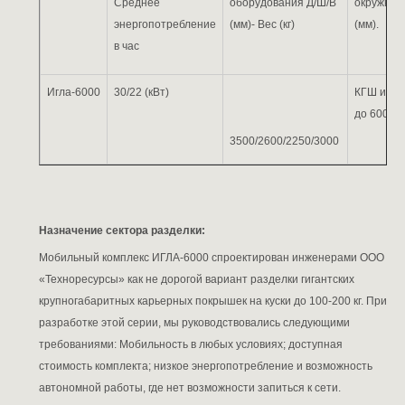
Среднее
оборудования Д/Ш/В
окружнос
энергопотребление
(мм)- Вес (кг)
(мм).
в час
Игла-6000
30/22 (кВт)
КГШ и С
до 6000 м
3500/2600/2250/3000
Назначение сектора разделки:
Мобильный комплекс ИГЛА-6000 спроектирован инженерами ООО
«Техноресурсы» как не дорогой вариант разделки гигантских
крупногабаритных карьерных покрышек на куски до 100-200 кг. При
разработке этой серии, мы руководствовались следующими
требованиями: Мобильность в любых условиях; доступная
стоимость комплекта; низкое энергопотребление и возможность
автономной работы, где нет возможности запиться к сети.